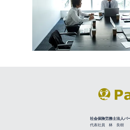
社会保険労務士法人パ
​代表社員 ​林 良樹