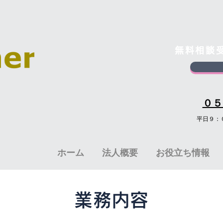
​無料相
​０
平日９：
ホーム
法人概要
お役立ち情報
業務内容